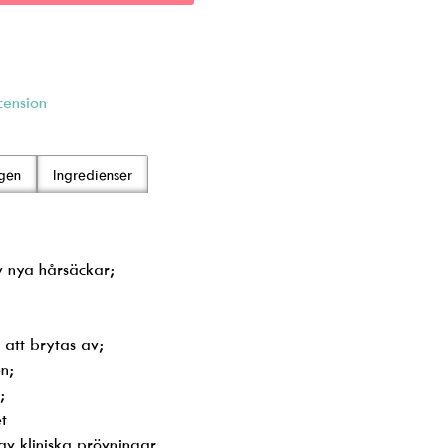
cension
ngen
Ingredienser
av nya hårsäckar;
 att brytas av;
ren;
;
t
av kliniska prövningar