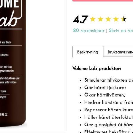
4.7
80 recensioner
Skriv en re
|
Beskrivning
Bruksanvisni
Volume Lab produkter:
Stimulerar tillväxten 
Gör håret tjockare;
Ökar hårtillväxten;
Hindrar hårstråna från
Reparerar hårstruktu
Håller håret återfuktat
Ger glansighet åt håre
Effektivitet bekräftad 