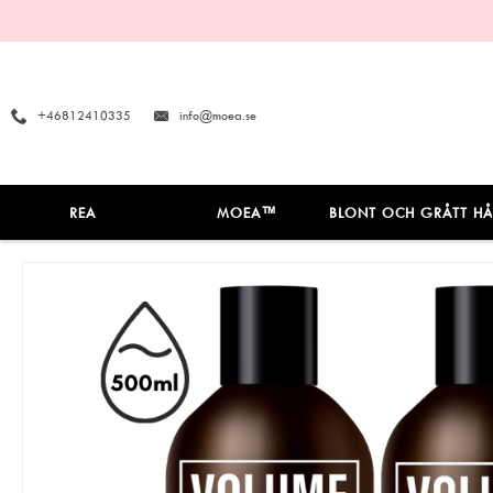
+46812410335
info@moea.se
REA
MOEA™
BLONT OCH GRÅTT HÅ