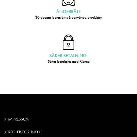
ÅNGERRÄTT
30 dagars bytesrätt på oanvända produkter
SÄKER BETALNING
Säker betalning med Klarna
IMPRESSUM
REGLER FÖR INKÖP