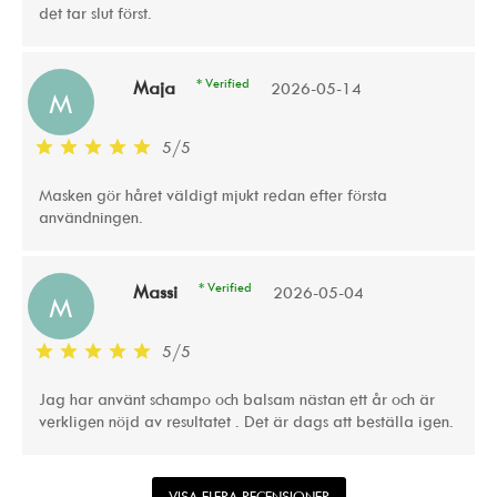
det tar slut först.
* Verified
Maja
2026-05-14
M
5
/
5
Masken gör håret väldigt mjukt redan efter första
användningen.
* Verified
Massi
2026-05-04
M
5
/
5
Jag har använt schampo och balsam nästan ett år och är
verkligen nöjd av resultatet . Det är dags att beställa igen.
VISA FLERA RECENSIONER